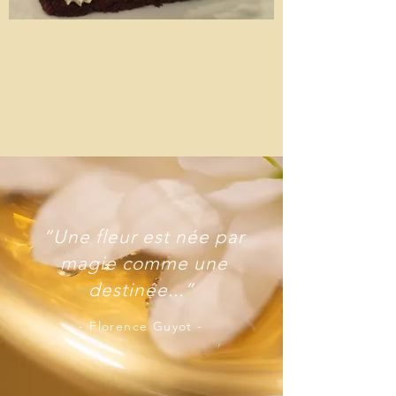
“Une fleur est née par
magie comme une
destinée...”
- Florence Guyot -