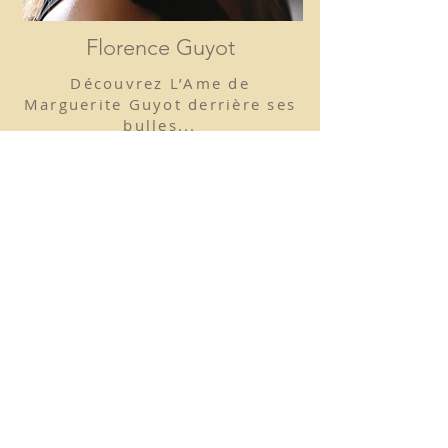
Florence Guyot
Découvrez L’Ame de
Marguerite Guyot derrière ses
bulles...
D’une perle s’ouvre les pétales comme
d’une passion familiale fleurit un
Champagne.
Marguerite Guyot prend ses racines dans
les vignobles de Damery, une terre
d’antique tradition champenoise.
Une gamme de Cuvées originale,
caractérisée par une personnalité
élégante et raffinée.
La robe de Marguerite Guyot s’inspire de
l’harmonie entre la nature et la sensualité
de la femme comme dans la vision
poétique d’Alphonse Mucha et de l’Art
Nouveau.